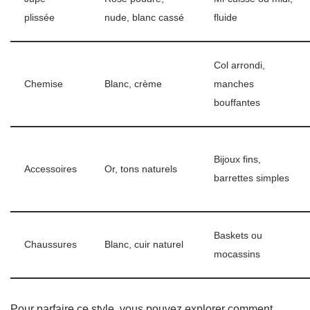
plissée
nude, blanc cassé
fluide
Col arrondi,
Chemise
Blanc, crème
manches
bouffantes
Bijoux fins,
Accessoires
Or, tons naturels
barrettes simples
Baskets ou
Chaussures
Blanc, cuir naturel
mocassins
Pour parfaire ce style, vous pouvez explorer comment