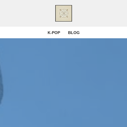
K-POP
BLOG