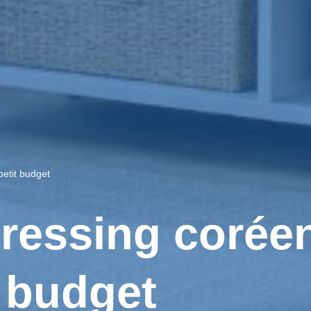
etit budget
ressing corée
t budget