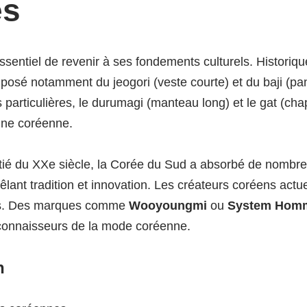
es
sentiel de revenir à ses fondements culturels. Historiqu
osé notamment du jeogori (veste courte) et du baji (panta
articulières, le durumagi (manteau long) et le gat (chap
enne coréenne.
ié du XXe siècle, la Corée du Sud a absorbé de nombreu
êlant tradition et innovation. Les créateurs coréens ac
nes. Des marques comme
Wooyoungmi
ou
System Hom
x connaisseurs de la mode coréenne.
n