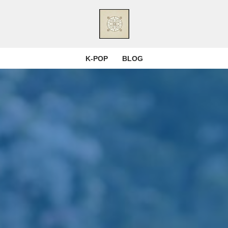
K-POP
BLOG