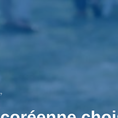
 ?
 coréenne choi