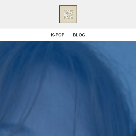
K-POP
BLOG