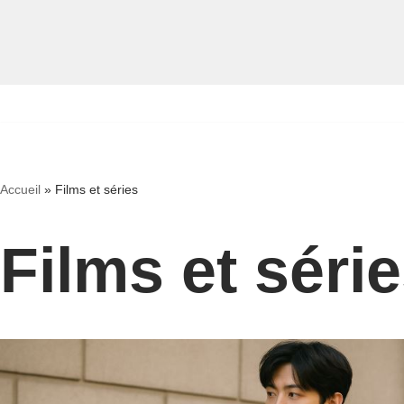
Aller
au
contenu
Accueil
»
Films et séries
Films et séri