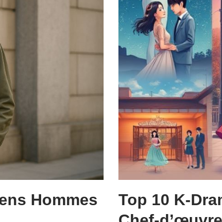
réens Hommes
Top 10 K-Dr
Chef-d’œuvr