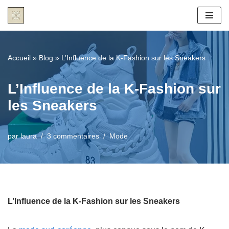
Aller
au
contenu
Accueil
»
Blog
»
L’Influence de la K-Fashion sur les Sneakers
L’Influence de la K-Fashion sur
les Sneakers
par
laura
3 commentaires
Mode
L’Influence de la K-Fashion sur les Sneakers