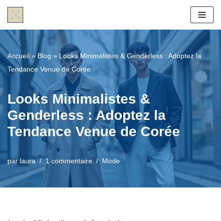
Aller
au
contenu
Accueil
»
Blog
»
Looks Minimalistes & Genderless : Adoptez la
Tendance Venue de Corée
Looks Minimalistes &
Genderless : Adoptez la
Tendance Venue de Corée
par
laura
1 commentaire
Mode