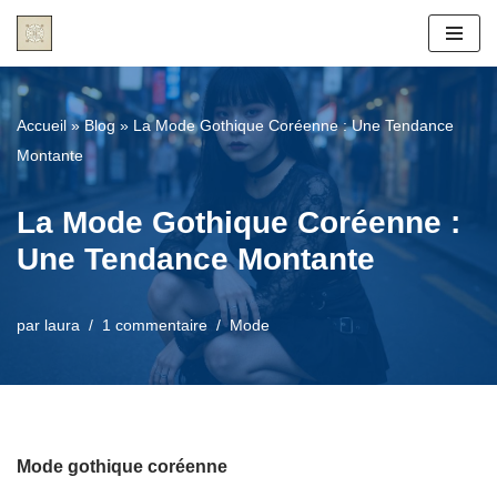
Aller
au
contenu
Accueil
»
Blog
»
La Mode Gothique Coréenne : Une Tendance
Montante
La Mode Gothique Coréenne :
Une Tendance Montante
par
laura
1 commentaire
Mode
Mode gothique coréenne