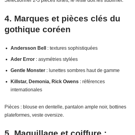
Sélectionner 2-3 pièces fortes, le reste doit les sublimer.
4. Marques et pièces clés du
gothique coréen
Andersson Bell
: textures sophistiquées
Ader Error
: asymétries stylées
Gentle Monster
: lunettes sombres haut de gamme
Killstar, Demonia, Rick Owens
: références
internationales
Pièces : blouse en dentelle, pantalon ample noir, bottines
plateformes, veste oversize.
5. Maquillage et coiffure :