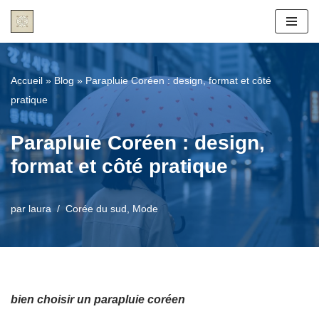
Aller
au
contenu
Accueil
»
Blog
»
Parapluie Coréen : design, format et côté
pratique
Parapluie Coréen : design,
format et côté pratique
par
laura
Corée du sud
,
Mode
bien choisir un parapluie coréen