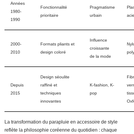
Années
Fonctionnalité
Pragmatisme
Pla
1980-
prioritaire
urbain
aci
1990
Influence
2000-
Formats pliants et
Nyl
croissante
2010
design coloré
pol
de la mode
Design séoulite
Fib
Depuis
raffiné et
K-fashion, K-
ver
2015
techniques
pop
tiss
innovantes
Oxf
La transformation du parapluie en accessoire de style
reflète la philosophie coréenne du quotidien : chaque